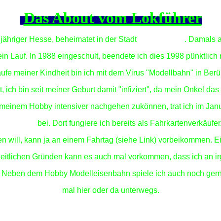
Das About vom Lokführer
 jähriger Hesse, beheimatet in der Stadt
Bad Hersfeld
.
Damals a
n Lauf. In 1988 eingeschult, beendete ich dies 1998
pünktlich
aufe meiner Kindheit bin ich mit dem Virus "Modellbahn" in Be
, ich bin seit meiner Geburt damit "infiziert", da mein Onkel das
 meinem Hobby intensiver nachgehen zukönnen, trat ich im Jan
den Bebra
bei. Dort fungiere ich bereits als Fahrkartenverkäufer
en will, kann ja an einem Fahrtag (siehe Link) vorbeikommen. E
 zeitlichen Gründen kann es auch mal vorkommen,
dass ich an i
Neben dem Hobby Modelleisenbahn spiele ich auch noch gern B
mal hier oder da unterwegs.