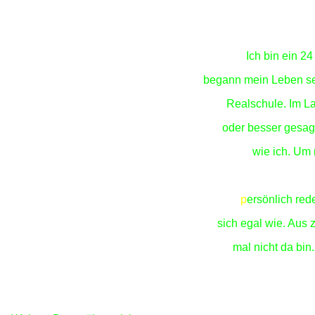
Ich bin ein 24
begann mein Leben sei
Realschule. Im L
oder besser gesagt
wie ich. Um
Eisenbahnfreun
p
ersönlich red
sich egal wie. Aus
mal nicht da bin.